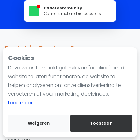
Nieuws
Padel community
Blog artikelen
Connect met andere padellers
Vragen over padel
Padelgear
Overige
Padel in Druten: Reserveren,
Ranglijsten
locaties en lessen
Cookies
Informatie
Deze website maakt gebruik van "cookies" om de
Over ons
website te laten functioneren, de website te
3.574 impressions since 22 februari 2023
Contact
helpen analyseren om onze dienstverlening te
Adverteren
verbeteren of voor marketing doeleindes.
Toon beschikbaarheid
Insights
Lees meer
Padel in Druten
wordt steeds populairder. De stad
Zoek en boek
heeft 1 padellocatie met in totaal 7 padelbanen. Of je
nu een beginner bent of een gevorderde speler, je
Weigeren
Toestaan
WhatsApp
kunt padel spelen in Druten en eenvoudig een baan
Join WhatsApp Community
reserveren.