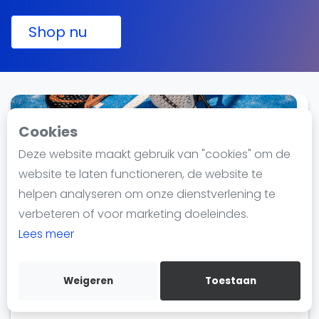
Nieuws
Blog artikelen
Shop nu
Vragen over padel
Padelgear
Overige
Ranglijsten
Cookies
Informatie
Deze website maakt gebruik van "cookies" om de
Padel rackets
Over ons
website te laten functioneren, de website te
916 producten
Contact
helpen analyseren om onze dienstverlening te
Adverteren
verbeteren of voor marketing doeleindes.
Bekijk Padel rackets
Insights
Lees meer
Zoek en boek
Weigeren
Toestaan
WhatsApp
Join WhatsApp Community