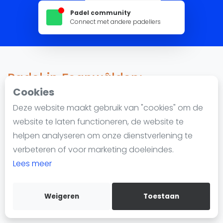
Nieuws
Padel community
Blog artikelen
Connect met andere padellers
Vragen over padel
Padelgear
Overige
Padel in Feanwâlden:
Ranglijsten
Reserveren, locaties en lessen
Cookies
Informatie
Deze website maakt gebruik van "cookies" om de
Over ons
website te laten functioneren, de website te
857 impressions since 22 februari 2023
Contact
helpen analyseren om onze dienstverlening te
Adverteren
Padel in Feanwâlden
wordt steeds populairder. De
verbeteren of voor marketing doeleindes.
Insights
stad heeft 1 padellocatie met in totaal 1 padelbaan.
Lees meer
Of je nu een beginner bent of een gevorderde speler,
Zoek en boek
je kunt padel spelen in Feanwâlden en eenvoudig
Weigeren
Toestaan
WhatsApp
een baan reserveren.
Join WhatsApp Community