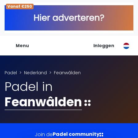
Vanaf €250
De Padel Gids
Alle padel locaties
Padelwinkels
Padelreizen
Menu
Inloggen
Organisatie
Merken
Banenbouwers
Padel
Nederland
Feanwâlden
Overige categorien
Padel in
Reserveringssystemen
Padelscholen
Feanwâlden
Toevoegen data
Laatste updates
Padel
Forum
Padel community
Join de