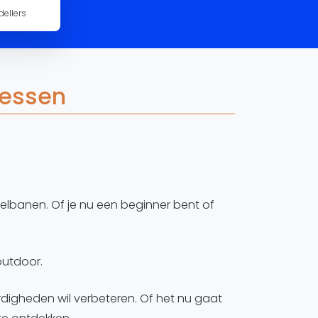
ellers
WhatsApp
oin WhatsApp Community
lessen
delbanen. Of je nu een beginner bent of
outdoor.
ardigheden wil verbeteren. Of het nu gaat