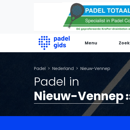
Vanaf €250
Menu
Zoek
De Padel Gids
Padel
Nederland
Nieuw-Vennep
Alle padel locaties
Padel in
Padelwinkels
Padelreizen
Nieuw-Vennep
Organisatie
Merken
Banenbouwers
Overige categorien