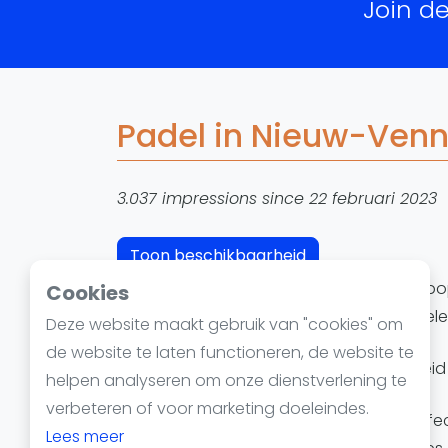
Join d
Reserveringssystemen
Padelscholen
Toevoegen data
Laatste updates
Padel in Nieuw-Venne
3.037 impressions since 22 februari 2023
Toon beschikbaarheid
Padel in Nieuw-Vennep
wordt steeds pop
Cookies
een gevorderde speler, je kunt padel spe
Deze website maakt gebruik van "cookies" om
de website te laten functioneren, de website te
Nieuw-Vennep biedt een verscheidenheid 
helpen analyseren om onze dienstverlening te
verbeteren of voor marketing doeleindes.
Padelbanen in Nieuw-Vennep
zijn perfe
Lees meer