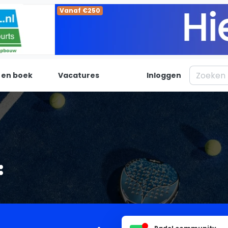
 en boek
Vacatures
Inloggen
Padel
Inf
Forum
Over on
Nieuws
Contac
Blog artikelen
Adverte
Vragen over padel
Insights
Padelgear