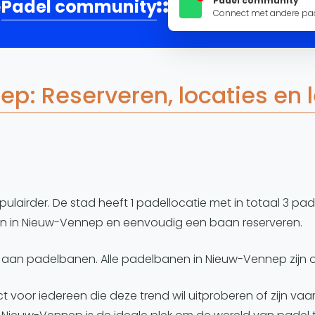
Overige
Padel community
Padel community
e
Connect met andere pad
Ranglijsten
Nationale Toernooien
Internationale toernooien
J
p: Reserveren, locaties en 
ulairder. De stad heeft 1 padellocatie met in totaal 3 pa
len in Nieuw-Vennep en eenvoudig een baan reserveren.
aan padelbanen. Alle padelbanen in Nieuw-Vennep zijn 
ct voor iedereen die deze trend wil uitproberen of zijn va