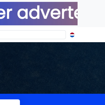
ormatie
s
t
ren