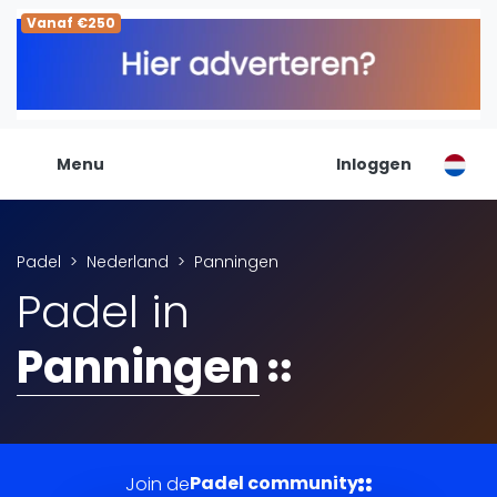
Vanaf €250
De Padel Gids
Alle padel locaties
Padelwinkels
Padelreizen
Menu
Inloggen
Organisatie
Merken
Banenbouwers
Padel
Nederland
Panningen
Overige categorien
Padel in
Reserveringssystemen
Padelscholen
Panningen
Toevoegen data
Laatste updates
Padel
Forum
Padel community
Join de