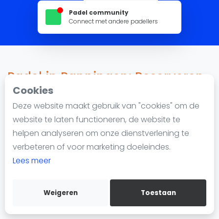
Nieuws
Padel community
Blog artikelen
Connect met andere padellers
Vragen over padel
Padelgear
Overige
Padel in Panningen: Reserveren,
Ranglijsten
locaties en lessen
Cookies
Informatie
Deze website maakt gebruik van "cookies" om de
Over ons
website te laten functioneren, de website te
98 impressions since 22 februari 2023
Contact
helpen analyseren om onze dienstverlening te
Adverteren
Padel in Panningen
wordt steeds populairder. De
verbeteren of voor marketing doeleindes.
Insights
stad heeft 1 padellocatie met in totaal 4 padelbanen.
Lees meer
Of je nu een beginner bent of een gevorderde speler,
Zoek en boek
je kunt padel spelen in Panningen en eenvoudig een
Weigeren
Toestaan
WhatsApp
baan reserveren.
Join WhatsApp Community