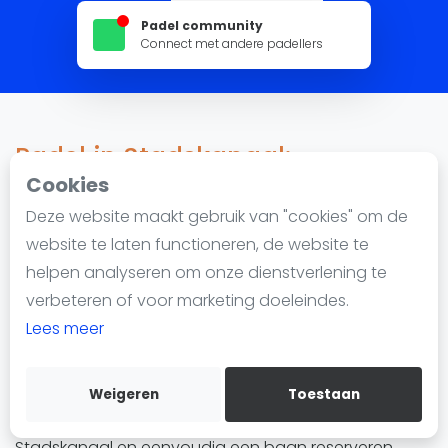
Nieuws
Padel community
Blog artikelen
Connect met andere padellers
Vragen over padel
Padelgear
Overige
Padel in Stadskanaal:
Ranglijsten
Reserveren, locaties en lessen
Cookies
Informatie
Deze website maakt gebruik van "cookies" om de
Over ons
website te laten functioneren, de website te
1.157 impressions since 22 februari 2023
Contact
helpen analyseren om onze dienstverlening te
Adverteren
verbeteren of voor marketing doeleindes.
Toon beschikbaarheid
Insights
Lees meer
Padel in Stadskanaal
wordt steeds populairder. De
Zoek en boek
stad heeft 2 padellocaties met in totaal 9
padelbanen. Of je nu een beginner bent of een
Weigeren
Toestaan
WhatsApp
gevorderde speler, je kunt padel spelen in
Join WhatsApp Community
Stadskanaal en eenvoudig een baan reserveren.