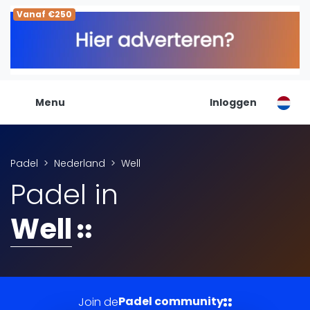
Vanaf €250
De Padel Gids
Alle padel locaties
Padelwinkels
Padelreizen
Menu
Inloggen
Organisatie
Merken
Banenbouwers
Padel
Nederland
Well
Overige categorien
Padel in
Reserveringssystemen
Padelscholen
Well
Toevoegen data
Laatste updates
Padel
Forum
Padel community
Join de