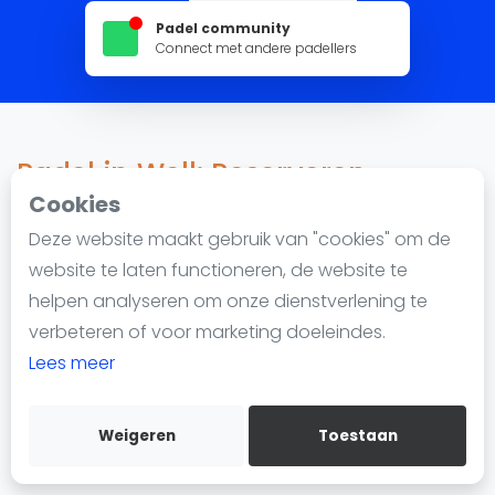
Nieuws
Padel community
Blog artikelen
Connect met andere padellers
Vragen over padel
Padelgear
Overige
Padel in Well: Reserveren,
Ranglijsten
locaties en lessen
Cookies
Informatie
Deze website maakt gebruik van "cookies" om de
Over ons
website te laten functioneren, de website te
2.941 impressions since 22 februari 2023
Contact
helpen analyseren om onze dienstverlening te
Adverteren
Padel in Well
wordt steeds populairder. De stad
verbeteren of voor marketing doeleindes.
Insights
heeft 2 padellocaties met in totaal 2 padelbanen. Of
Lees meer
je nu een beginner bent of een gevorderde speler, je
Zoek en boek
kunt padel spelen in Well en eenvoudig een baan
Weigeren
Toestaan
WhatsApp
reserveren.
Join WhatsApp Community