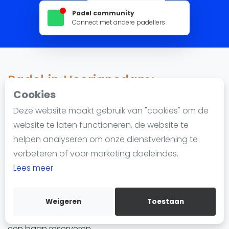
Nieuws
Padel community
Blog artikelen
Connect met andere padellers
Vragen over padel
Padelgear
Overige
Padel in Heerjansdam:
Ranglijsten
Reserveren, locaties en lessen
Cookies
Informatie
Deze website maakt gebruik van "cookies" om de
Over ons
website te laten functioneren, de website te
625 impressions since 22 februari 2023
Contact
helpen analyseren om onze dienstverlening te
Adverteren
verbeteren of voor marketing doeleindes.
Toon beschikbaarheid
Insights
Lees meer
Padel in Heerjansdam
wordt steeds populairder. De
Zoek en boek
stad heeft 1 padellocatie met in totaal 4 padelbanen.
Of je nu een beginner bent of een gevorderde speler,
Weigeren
Toestaan
WhatsApp
je kunt padel spelen in Heerjansdam en eenvoudig
Join WhatsApp Community
een baan reserveren.