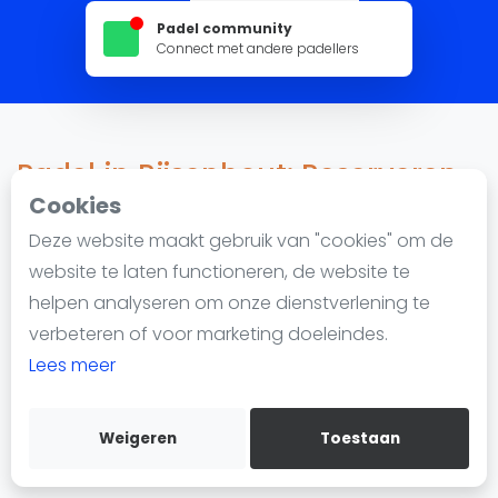
Nieuws
Padel community
Blog artikelen
Connect met andere padellers
Vragen over padel
Padelgear
Overige
Padel in Rijsenhout: Reserveren,
Ranglijsten
locaties en lessen
Cookies
Informatie
Deze website maakt gebruik van "cookies" om de
Over ons
website te laten functioneren, de website te
798 impressions since 22 februari 2023
Contact
helpen analyseren om onze dienstverlening te
Adverteren
Padel in Rijsenhout
wordt steeds populairder. De
verbeteren of voor marketing doeleindes.
Insights
stad heeft 1 padellocatie met in totaal 2 padelbanen.
Lees meer
Of je nu een beginner bent of een gevorderde speler,
Zoek en boek
je kunt padel spelen in Rijsenhout en eenvoudig een
Weigeren
Toestaan
WhatsApp
baan reserveren.
Join WhatsApp Community