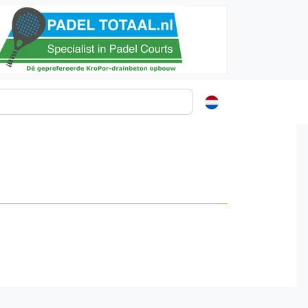
ormatie
s
t
ren