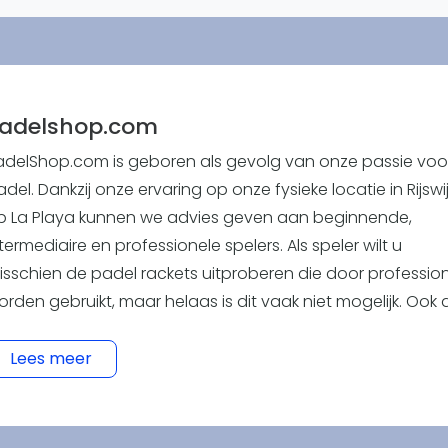
Overige
Ranglijsten
Nationale Toernooien
Internationale toernooien
J
adelshop.com
adelShop.com is geboren als gevolg van onze passie voo
del. Dankzij onze ervaring op onze fysieke locatie in Rijswi
p La Playa kunnen we advies geven aan beginnende,
termediaire en professionele spelers. Als speler wilt u
isschien de padel rackets uitproberen die door professio
orden gebruikt, maar helaas is dit vaak niet mogelijk. Ook a
eginner wil je toegang hebben tot een brede selectie
oducten, variërend in prijs, merk, hardheid en balans. Dit
Lees meer
etekent dat u niet alleen het goedkoopste of meest popul
erk zou kiezen, maar eerder het racket die het beste bij u
varing, speelstijl en fysieke conditie past. We spelen al jar