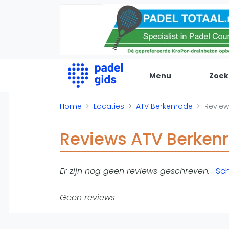
Menu
Zoek
De Padel Gids
Home
Locaties
ATV Berkenrode
Review
Alle padel locaties
Reviews ATV Berken
Padelwinkels
Padelreizen
Er zijn nog geen reviews geschreven.
Sch
Organisatie
Merken
Geen reviews
Banenbouwers
Overige categorien