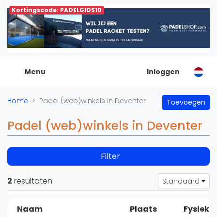
Kortingscode: PADELGIDS10
De Padel Gids
Alle padel locaties
Padelwinkels
Padelreizen
Menu
Inloggen
Organisatie
Merken
Home
Padel (web)winkels in Deventer
Toevoegen
Banenbouwers
Overige categorien
Padel (web)winkels in Deventer
Reserveringssystemen
Padelscholen
Filter
Toevoegen data
Laatste updates
2
resultaten
Standaard
Padel
Forum
Naam
Plaats
Fysieke