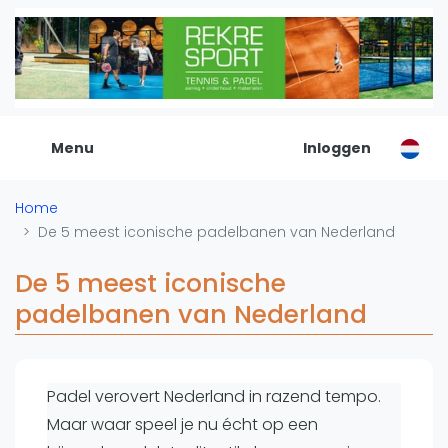
De Padel Gids
Alle padel locaties
Padelwinkels
Padelreizen
Menu
Inloggen
Organisatie
Merken
Home
Banenbouwers
De 5 meest iconische padelbanen van Nederland
Overige categorien
Reserveringssystemen
De 5 meest iconische
Padelscholen
padelbanen van Nederland
Toevoegen data
Laatste updates
Padel verovert Nederland in razend tempo.
Padel
Maar waar speel je nu écht op een
Forum