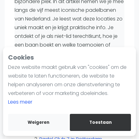
bijzondere plek. In dit artikel nemen we je mee
Nieuws
langs de vijf meest iconische padelbanen
Blog artikelen
van Nederland. Je leest wat deze locaties zo
Vragen over padel
uniek maakt en je krijgt praktische info. Je
Padelgear
ontdekt of je als niet-lid terechtkunt, hoe je
Overige
een baan boekt en welke toernooien of
Ranglijsten
evenementen er op de agenda staan. Zo
Cookies
weet je precies waar je jouw volgende
Informatie
Deze website maakt gebruik van "cookies" om de
onvergetelijke pot padel kunt spelen.
Over ons
website te laten functioneren, de website te
Contact
helpen analyseren om onze dienstverlening te
Inhoudsopgave.
Adverteren
verbeteren of voor marketing doeleindes.
Insights
Lees meer
Wat maakt een padelbaan iconisch.
Zoek en boek
Overzicht van de iconische
padelbanen.
Weigeren
Toestaan
WhatsApp
Holy Padel in Arnhem.
Join WhatsApp Community