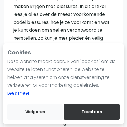
Nieuws
maken krijgen met blessures. In dit artikel
Blog artikelen
lees je alles over de meest voorkomende
Vragen over padel
padel blessures, hoe je ze voorkomt en wat
Padelgear
je kunt doen om snel en verantwoord te
Overige
herstellen. Zo kun je met plezier én veilig
Ranglijsten
blijven spelen!
Cookies
Informatie
Welke blessures komen vaak
Deze website maakt gebruik van "cookies" om de
Over ons
voor bij padel?
website te laten functioneren, de website te
Contact
helpen analyseren om onze dienstverlening te
Adverteren
Padel is relatief veilig, maar de snelle
verbeteren of voor marketing doeleindes.
Insights
bewegingen en draaiacties zorgen ervoor
Lees meer
dat sommige blessures vaker voorkomen.
Zoek en boek
De meest voorkomende padel blessures zijn:
Weigeren
Toestaan
WhatsApp
Join WhatsApp Community
Enkelverzwikkingen
: Door het snelle