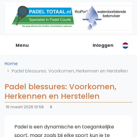
De Padel Gids
Alle padel locaties
Padelwinkels
Padelreizen
Menu
Inloggen
Organisatie
Merken
Home
Banenbouwers
Padel blessures: Voorkomen, Herkennen en Herstellen
Overige categorien
Reserveringssystemen
Padel blessures: Voorkomen,
Padelscholen
Herkennen en Herstellen
Toevoegen data
16 maart 2026 10:58
8
Laatste updates
Padel
Padel is een dynamische en toegankelijke
Forum
sport, maar zoals bij elke sport kun je te