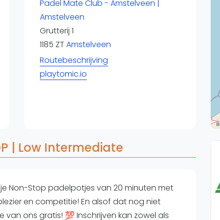
Overige
Padel Mate Club - Amstelveen |
Amstelveen
Ranglijsten
Grutterij 1
Nationale Toernooien
1185 ZT
Amstelveen
Internationale toernooien
J
Routebeschrijving
playtomic.io
 | Low Intermediate
l je Non-Stop padelpotjes van 20 minuten met
lezier en competitie! En alsof dat nog niet
kje van ons gratis! 💯 Inschrijven kan zowel als