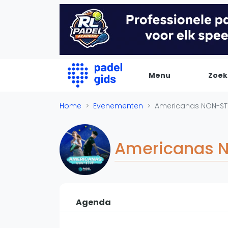
Menu
Zoek
De Padel Gids
Home
Evenementen
Americanas NON-STO
Alle padel locaties
Padelwinkels
Americanas N
Padelreizen
Organisatie
Merken
Banenbouwers
Agenda
Overige categorien