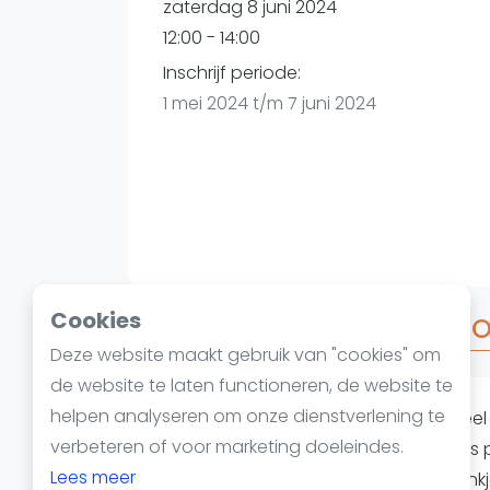
Reserveringssystemen
zaterdag 8 juni 2024
Padelscholen
12:00 - 14:00
Toevoegen data
Inschrijf periode:
Laatste updates
1 mei 2024 t/m 7 juni 2024
Cookies
Over Americanas NON-STOP
Deze website maakt gebruik van "cookies" om
de website te laten functioneren, de website te
helpen analyseren om onze dienstverlening te
Tijdens dit dynamische toernooi spee
verbeteren of voor marketing doeleindes.
je vaste maatje. Twee uur lang intens p
Lees meer
genoeg is, krijg je altijd een sportdran