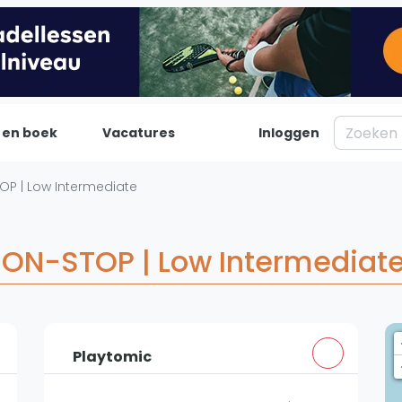
 en boek
Vacatures
Inloggen
Padel
Inf
P | Low Intermediate
Forum
Over on
Nieuws
Contac
ON-STOP | Low Intermediate
Blog artikelen
Adverte
Vragen over padel
Insights
Padelgear
Playtomic