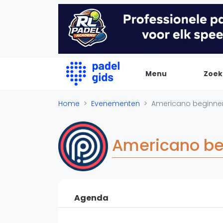
Menu
Zoek
De Padel Gids
Home
Evenementen
Americano beginner
Alle padel locaties
Padelwinkels
Americano be
Padelreizen
Organisatie
Merken
Banenbouwers
Agenda
Overige categorien