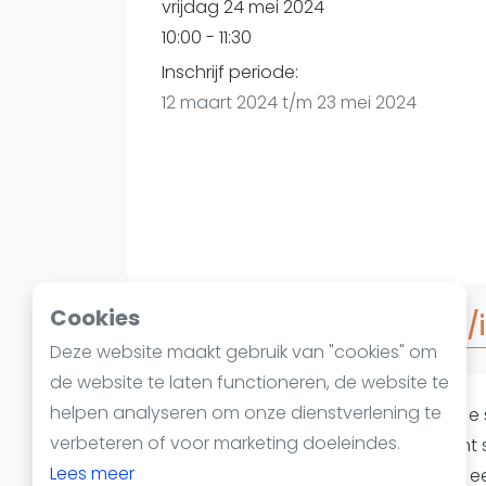
Reserveringssystemen
vrijdag 24 mei 2024
Padelscholen
10:00 - 11:30
Toevoegen data
Inschrijf periode:
Laatste updates
12 maart 2024 t/m 23 mei 2024
Cookies
Over Americano beginner/
Deze website maakt gebruik van "cookies" om
de website te laten functioneren, de website te
helpen analyseren om onze dienstverlening te
Americano beginner/intermediate! Je s
verbeteren of voor marketing doeleindes.
wedstrijden van 15 minuten. Als je win
Lees meer
je vorige medespeler. Bij verlies ga j