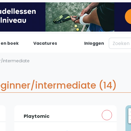
 en boek
Vacatures
Inloggen
Padel
Inf
/intermediate
Forum
Over on
Nieuws
Contac
ginner/intermediate (14)
Blog artikelen
Adverte
Vragen over padel
Insights
Padelgear
Playtomic