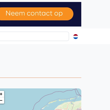
ormatie
s
t
ren
+
−