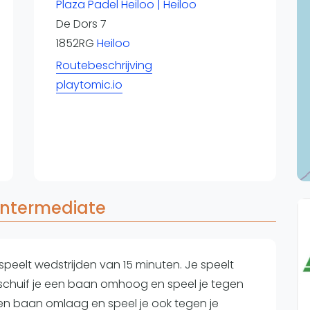
Overige
Plaza Padel Heiloo | Heiloo
De Dors 7
Ranglijsten
1852RG
Heiloo
Nationale Toernooien
Routebeschrijving
Internationale toernooien
J
playtomic.io
intermediate
peelt wedstrijden van 15 minuten. Je speelt
t schuif je een baan omhoog en speel je tegen
e een baan omlaag en speel je ook tegen je