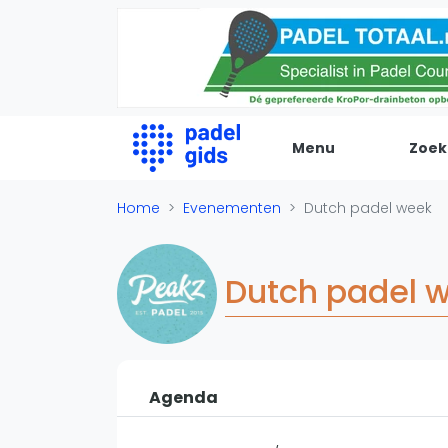
Menu
Zoek
De Padel Gids
Home
Evenementen
Dutch padel week
Alle padel locaties
Padelwinkels
Dutch padel 
Padelreizen
Organisatie
Merken
Banenbouwers
Agenda
Overige categorien