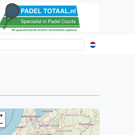
ormatie
s
t
ren
+
−