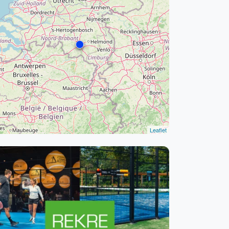
WhatsApp
oin WhatsApp Community
Leaflet
Kortingscode: PADELGIDS10
Vanaf €250