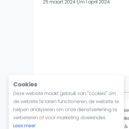
Reserveringssystemen
25 maart 2024 t/m 1 april 2024
Padelscholen
Toevoegen data
Laatste updates
Cookies
Over Dutch padel week
Deze website maakt gebruik van "cookies" om
de website te laten functioneren, de website te
helpen analyseren om onze dienstverlening te
Ontdek de Dutch Padel Week, geprese
verbeteren of voor marketing doeleindes.
padelfestival van Nederland! Dit unie
Lees meer
met 1 april bij het Vibes Urban Sports 