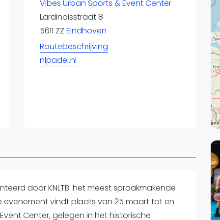
Overige
Vibes Urban Sports & Event Center
Lardinoisstraat 8
Ranglijsten
5611 ZZ
Eindhoven
Nationale Toernooien
Routebeschrijving
Internationale toernooien
J
nlpadel.nl
nteerd door KNLTB: het meest spraakmakende
ke evenement vindt plaats van 25 maart tot en
& Event Center, gelegen in het historische