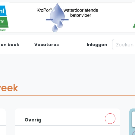
 en boek
Vacatures
Inloggen
Padel
Inf
Forum
Over on
Nieuws
Contac
week
Blog artikelen
Adverte
Vragen over padel
Insights
Padelgear
Overig