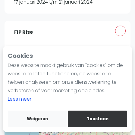
17 januari 2024 t/m 21 januari 2024
Nieuws
Blog artikelen
Vragen over padel
Padelgear
FIP Rise
Overige
Ranglijsten
Gothenburg - Sweden
Cookies
padelfip.com
Informatie
Deze website maakt gebruik van "cookies" om de
Over ons
website te laten functioneren, de website te
Contact
helpen analyseren om onze dienstverlening te
Adverteren
+
verbeteren of voor marketing doeleindes.
Insights
Lees meer
−
Zoek en boek
Weigeren
Toestaan
WhatsApp
Join WhatsApp Community