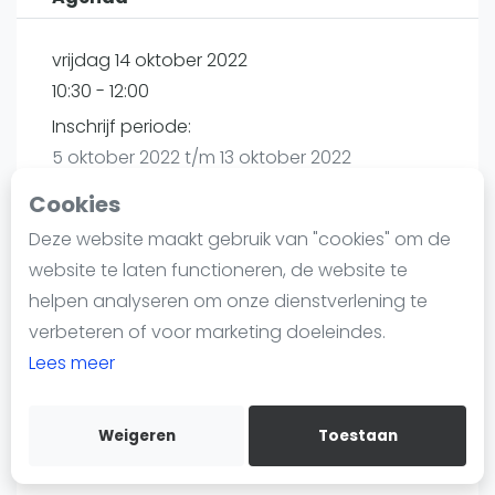
Nieuws
Blog artikelen
vrijdag 14 oktober 2022
Vragen over padel
10:30 - 12:00
Padelgear
Inschrijf periode:
Overige
5 oktober 2022 t/m 13 oktober 2022
Ranglijsten
Cookies
Informatie
Deze website maakt gebruik van "cookies" om de
Over ons
Playtomic
website te laten functioneren, de website te
Contact
helpen analyseren om onze dienstverlening te
Adverteren
Plaza Padel Rijswijk | Rijswijk
verbeteren of voor marketing doeleindes.
Insights
Cobbenhagenstraat 2a
Lees meer
2288 ET
Rijswijk
Zoek en boek
Routebeschrijving
Weigeren
Toestaan
WhatsApp
playtomic.io
Join WhatsApp Community