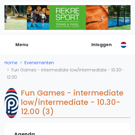
De Padel Gids
Alle padel locaties
Padelwinkels
Padelreizen
Menu
Inloggen
Organisatie
Merken
Home
Evenementen
Banenbouwers
Fun Games - intermediate low/intermediate - 10.30-
Overige categorien
12.00
Reserveringssystemen
Padelscholen
Fun Games - intermediate
Toevoegen data
low/intermediate - 10.30-
Laatste updates
12.00 (3)
Padel
Forum
Agenda