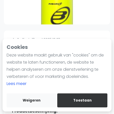
Nieuws
Blog artikelen
Vragen over padel
Padelgear
Overige
1
0
Sinds 17 april 2025 18:37
Ranglijsten
Cookies
Padel Sportswear
Informatie
Deze website maakt gebruik van "cookies" om de
Bullpadel Dry Gel:
Over ons
website te laten functioneren, de website te
95
€16
Contact
helpen analyseren om onze dienstverlening te
Verzenden
Adverteren
verbeteren of voor marketing doeleindes.
Bewaar
Insights
Lees meer
💨
Blijf Droog, Blijf Domineren – Ontdek de
Zoek en boek
Nieuwe Bullpadel Dry Gel!
Weigeren
Toestaan
WhatsApp
Join WhatsApp Community
Productbeschrijving: