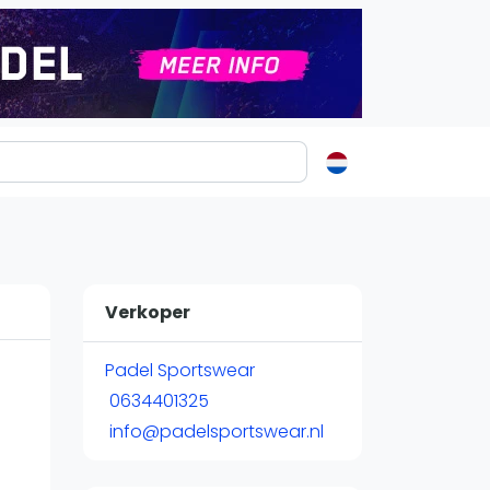
ormatie
s
t
Verkoper
ren
Padel Sportswear
0634401325
info@padelsportswear.nl