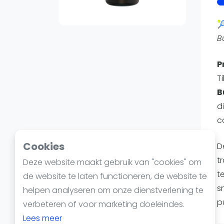
Reserveringssystemen
Padelscholen

Toevoegen data
B
Laatste updates
P
T
B
d
c
Cookies
D
t
Deze website maakt gebruik van "cookies" om
t
de website te laten functioneren, de website te
s
helpen analyseren om onze dienstverlening te
p
verbeteren of voor marketing doeleindes.
Lees meer