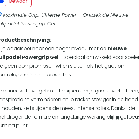
Overige
Bewaar
Ranglijsten

Maximale Grip, Ultieme Power – Ontdek de Nieuwe
Nationale Toernooien
ullpadel Powergrip Gel!
Internationale toernooien
J
roductbeschrijving:
il je padelspel naar een hoger niveau met de
nieuwe
ullpadel Powergrip Gel
– speciaal ontwikkeld voor spele
ie geen compromissen willen sluiten als het gaat om
ontrole, comfort en prestaties.
eze innovatieve gel is ontworpen om je grip te verbeteren
ranspiratie te verminderen en je racket steviger in de hand
e houden, zelfs tijdens de meest intense rallies. Dankzij de
nel drogende formule en langdurige werking blijf jij gefocus
unt na punt.