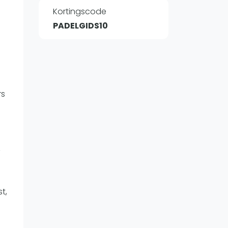
Kortingscode
PADELGIDS10
WhatsApp
oin WhatsApp Community
rs
,
t,