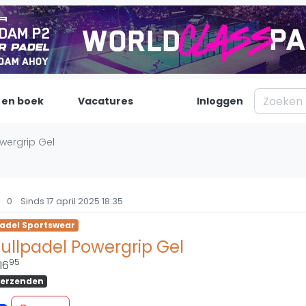
 en boek
Vacatures
Inloggen
Padel
Inf
wergrip Gel
Forum
Over on
Nieuws
Contac
0
Sinds 17 april 2025 18:35
Blog artikelen
Adverte
adel Sportswear
Vragen over padel
Insights
ullpadel Powergrip Gel
Padelgear
95
16
erzenden