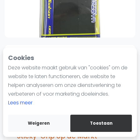
Nieuws
Blog artikelen
Vragen over padel
Padelgear
Overige
Ranglijsten
1
0
Sinds 11 april 2025 08:25
Cookies
Informatie
Deze website maakt gebruik van "cookies" om de
Padel Sportswear
Over ons
Toalson padel overgrip
website te laten functioneren, de website te
Contact
"sticky" zwart
helpen analyseren om onze dienstverlening te
Adverteren
verbeteren of voor marketing doeleindes.
50
€6
Insights
Lees meer
Verzenden
Zoek en boek
Bewaar
Weigeren
Toestaan
Toalson Overgrip – De Beste
WhatsApp
Join WhatsApp Community
"Sticky" Grip op de Markt