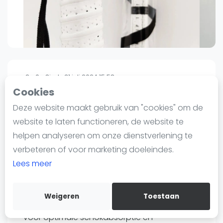
Nieuws
Blog artikelen
Vragen over padel
Padelgear
Overige
2
0
Sinds 31 juli 2024 15:58
Ranglijsten
Cookies
Znake Viper Overgrip wit
Informatie
Deze website maakt gebruik van "cookies" om de
90
€5
Over ons
website te laten functioneren, de website te
Verzenden
Contact
helpen analyseren om onze dienstverlening te
Bewaar
Adverteren
verbeteren of voor marketing doeleindes.
Insights
Lees meer
Znake Viper Overgrip
Zoek en boek
De Znake Viper Overgrip is een
Weigeren
Toestaan
hoogwaardige gripwrap die ontworpen is
WhatsApp
Join WhatsApp Community
voor optimale schokabsorptie en