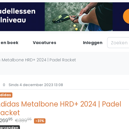
 en boek
Vacatures
Inloggen
Padel
Inf
 Metalbone HRD+ 2024 | Padel Racket
Forum
Over on
Nieuws
Contac
0
Sinds 4 december 2023 13:08
Blog artikelen
Adverte
didas
Vragen over padel
Insights
didas Metalbone HRD+ 2024 | Padel
Padelgear
acket
95
95
269
€389
-31%
erzenden