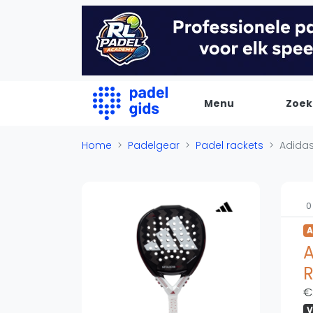
Menu
Zoek
De Padel Gids
Home
Padelgear
Padel rackets
Adidas
Alle padel locaties
Padelwinkels
0
Padelreizen
A
Organisatie
A
Merken
R
Banenbouwers
€
Overige categorien
V