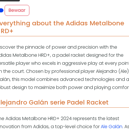
Overige
Bewaar
Ranglijsten
Nationale Toernooien
verything about the Adidas Metalbone
Internationale toernooien
HRD+
J
iscover the pinnacle of power and precision with the
didas Metalbone HRD+, a padel racket designed for the
ersatile player who excels in aggressive play at every poin
n the court. Chosen by professional player Alejandro (Ale)
alán, this model combines advanced technologies and 
obust design to maximize both power and playing comfort
lejandro Galán serie Padel Racket
he Adidas Metalbone HRD+ 2024 represents the latest
nnovation from Adidas, a top-level choice for
Ale Galán
. A