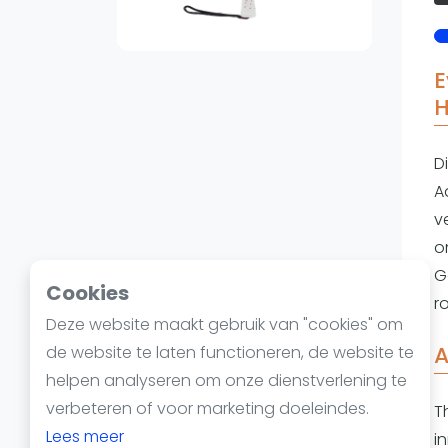
Reserveringssystemen
Padelscholen
Toevoegen data
E
Laatste updates
D
A
v
o
G
Cookies
r
Deze website maakt gebruik van "cookies" om
A
de website te laten functioneren, de website te
helpen analyseren om onze dienstverlening te
verbeteren of voor marketing doeleindes.
T
Lees meer
i