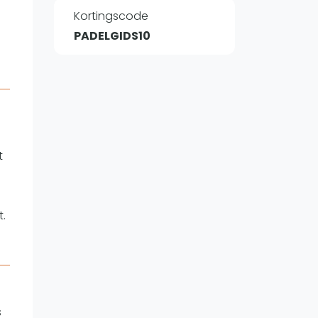
Kortingscode
PADELGIDS10
WhatsApp
oin WhatsApp Community
t
a
.
s