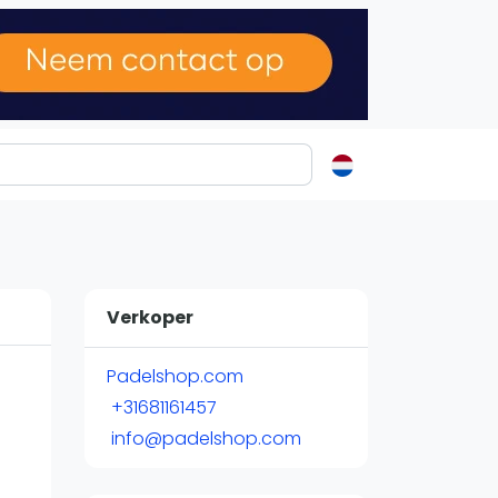
ormatie
s
t
Verkoper
ren
Padelshop.com
+31681161457
info@padelshop.com