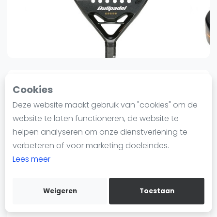
Nieuws
Blog artikelen
Vragen over padel
Padelgear
Overige
Ranglijsten
0
0
Sinds 4 oktober 2024 13:17
Cookies
Informatie
Deze website maakt gebruik van "cookies" om de
Bullpadel
Over ons
Bullpadel BP10 EVO 25
website te laten functioneren, de website te
Contact
00
99
helpen analyseren om onze dienstverlening te
€89
€129
-32%
Adverteren
verbeteren of voor marketing doeleindes.
Verzenden
Insights
Lees meer
Bewaar
Zoek en boek
Bullpadel BP10 EVO 25 Padel
Weigeren
Toestaan
Racket
WhatsApp
Join WhatsApp Community