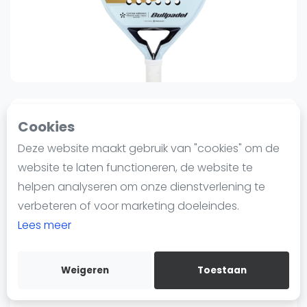
Nieuws
Blog artikelen
Vragen over padel
Padelgear
Overige
Ranglijsten
1
0
Sinds 13 januari 2025 10:25
Cookies
Informatie
Deze website maakt gebruik van "cookies" om de
Bullpadel
Over ons
Bullpadel ELITE W Tour Finals |
website te laten functioneren, de website te
Contact
Padel Racket
helpen analyseren om onze dienstverlening te
Adverteren
verbeteren of voor marketing doeleindes.
95
95
€239
€329
-27%
Insights
Lees meer
Verzenden
Zoek en boek
Bewaar
Weigeren
Toestaan
Key Specifications
WhatsApp
Join WhatsApp Community