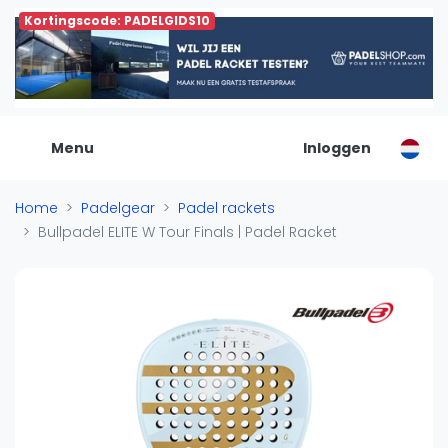
Kortingscode: PADELGIDS10
De Padel Gids
Alle padel locaties
Padelwinkels
Padelreizen
Menu
Inloggen
Organisatie
Merken
Home
Padelgear
Padel rackets
Banenbouwers
Bullpadel ELITE W Tour Finals | Padel Racket
Overige categorien
Reserveringssystemen
Padelscholen
Toevoegen data
Laatste updates
Padel
Forum