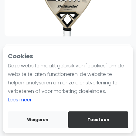
Nieuws
Blog artikelen
Vragen over padel
Padelgear
Overige
Ranglijsten
4
0
Sinds 6 september 2024 12:35
Cookies
Informatie
Deze website maakt gebruik van "cookies" om de
Bullpadel
Over ons
Bullpadel Vertex 04 W 2025 |
website te laten functioneren, de website te
Contact
Padel Racket
helpen analyseren om onze dienstverlening te
Adverteren
verbeteren of voor marketing doeleindes.
95
95
€244
€269
-9%
Insights
Lees meer
Verzenden
Zoek en boek
Bewaar
Weigeren
Toestaan
Key specifications
WhatsApp
Join WhatsApp Community