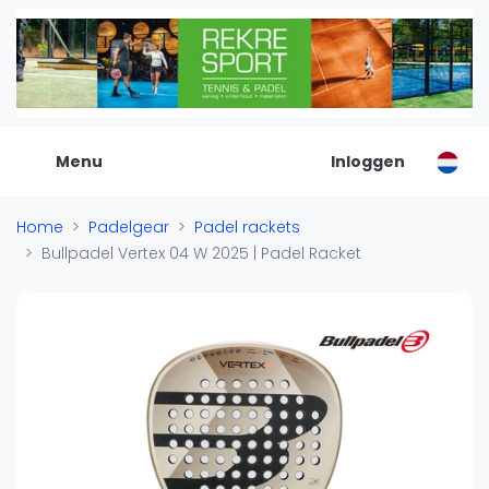
De Padel Gids
Alle padel locaties
Padelwinkels
Padelreizen
Menu
Inloggen
Organisatie
Merken
Home
Padelgear
Padel rackets
Banenbouwers
Bullpadel Vertex 04 W 2025 | Padel Racket
Overige categorien
Reserveringssystemen
Padelscholen
Toevoegen data
Laatste updates
Padel
Forum