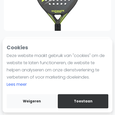
Nieuws
Blog artikelen
Vragen over padel
Padelgear
Overige
Ranglijsten
0
0
Sinds 15 juni 2024 13:12
Cookies
Informatie
Deze website maakt gebruik van "cookies" om de
Head
Over ons
Head Ultimate Power
website te laten functioneren, de website te
Contact
00
00
helpen analyseren om onze dienstverlening te
€67
€159
-58%
Adverteren
verbeteren of voor marketing doeleindes.
Verzenden
Insights
Lees meer
Bewaar
Zoek en boek
Head Ultimate Power Padel
Weigeren
Toestaan
Racket
WhatsApp
Join WhatsApp Community