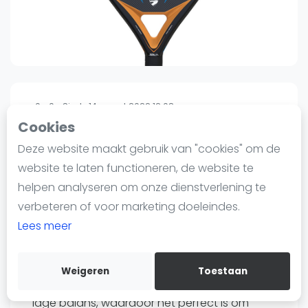
Nieuws
Blog artikelen
Vragen over padel
Padelgear
Overige
0
0
Sinds 14 maart 2022 12:08
Ranglijsten
Cookies
Siux
Informatie
Deze website maakt gebruik van "cookies" om de
Siux Fusion 3.0
Over ons
website te laten functioneren, de website te
95
€99
Contact
helpen analyseren om onze dienstverlening te
Verzenden
Adverteren
verbeteren of voor marketing doeleindes.
Bewaar
Insights
Lees meer
De nieuwe Siux Fusion 3.0 is een controle
Zoek en boek
padel racket voor spelers van gemiddeld
Weigeren
Toestaan
WhatsApp
niveau. Het heeft een ronde vorm en een
Join WhatsApp Community
lage balans, waardoor het perfect is om