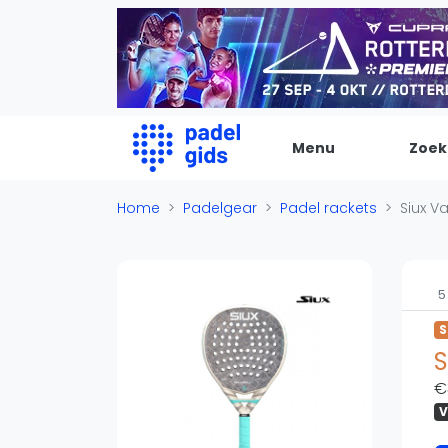
Menu
Zoek
De Padel Gids
Home
Padelgear
Padel rackets
Siux Va
Alle padel locaties
Padelwinkels
5
Padelreizen
S
Organisatie
S
Merken
€
Banenbouwers
V
Overige categorien