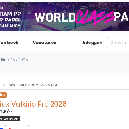
 en boek
Vacatures
Inloggen
Padel
Inf
lkiria Pro 2026
Forum
Over on
Nieuws
Contac
0
Sinds 24 oktober 2025 10:49
Blog artikelen
Adverte
iux
Vragen over padel
Insights
iux Valkiria Pro 2026
Padelgear
95
349
erzenden