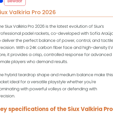
Overige
Bewaar
iux Valkiria Pro 2026
Ranglijsten
Nationale Toernooien
Internationale toernooien
he Siux Valkiria Pro 2026 is the latest evolution of Siux’s
J
rofessional padel rackets, co-developed with Sofía Araúj
o deliver the perfect balance of power, control, and tactil
recision. With a 24K carbon fiber face and high-density E
ore, it provides a crisp, controlled response for advanced
emale players who demand results.
he hybrid teardrop shape and medium balance make this
acket ideal for a versatile playstyle whether you're
ominating with powerful volleys or defending with
recision.
ey specifications of the Siux Valkiria Pro