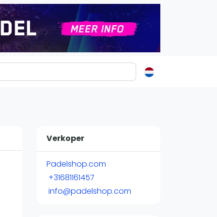
ormatie
s
t
Verkoper
ren
Padelshop.com
+31681161457
info@padelshop.com