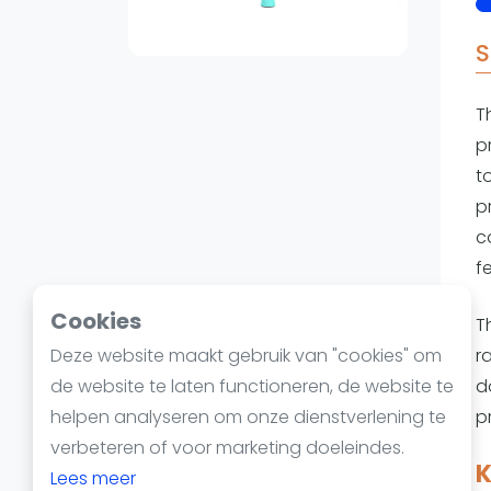
Reserveringssystemen
Padelscholen
S
Toevoegen data
Laatste updates
T
p
t
p
c
f
Cookies
T
Deze website maakt gebruik van "cookies" om
r
de website te laten functioneren, de website te
d
helpen analyseren om onze dienstverlening te
p
verbeteren of voor marketing doeleindes.
K
Lees meer