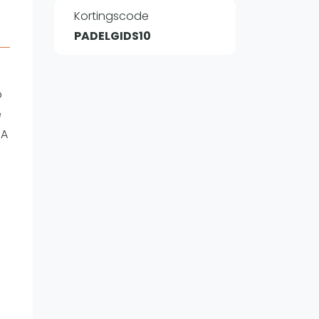
Kortingscode
PADELGIDS10
WhatsApp
oin WhatsApp Community
o
e
VA