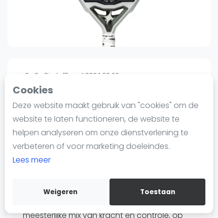
Nieuws
Blog artikelen
Vragen over padel
Padelgear
Overige
3
0
Sinds 17 april 2024 20:00
Ranglijsten
Cookies
Starvie
Informatie
Deze website maakt gebruik van "cookies" om de
Starvie Triton
Over ons
website te laten functioneren, de website te
90
99
€209
€252
-17%
Contact
helpen analyseren om onze dienstverlening te
Verzenden
Adverteren
verbeteren of voor marketing doeleindes.
Bewaar
Insights
Lees meer
Starvie Triton Padel Racket
Zoek en boek
Weigeren
Toestaan
WhatsApp
Maak kennis met de Starvie Tritón 2024: een
Join WhatsApp Community
meesterlijke mix van kracht en controle, op