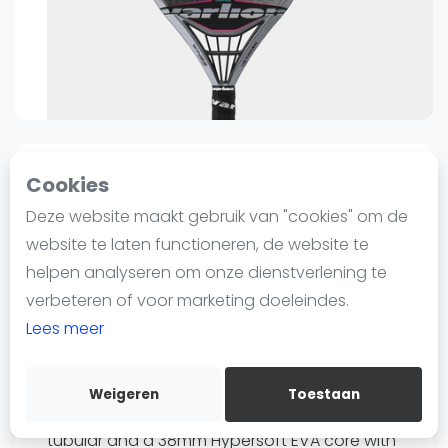
Nieuws
Blog artikelen
Vragen over padel
Padelgear
Overige
Ranglijsten
5
0
Sinds 24 maart 2022 00:04
Cookies
Informatie
Deze website maakt gebruik van "cookies" om de
Varlion
Over ons
Varlion LW Carbon Difusor
website te laten functioneren, de website te
Contact
20.1 W | Padel Racket
helpen analyseren om onze dienstverlening te
Adverteren
verbeteren of voor marketing doeleindes.
95
95
€159
€339
-53%
Insights
Lees meer
Verzenden
Zoek en boek
Bewaar
Weigeren
Toestaan
WhatsApp
Manufactured using a bi-directional carbon
Join WhatsApp Community
tubular and a 38mm Hypersoft EVA core with