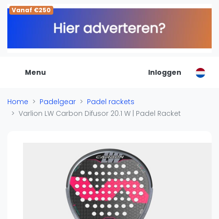
Vanaf €250
De Padel Gids
Alle padel locaties
Padelwinkels
Padelreizen
Menu
Inloggen
Organisatie
Merken
Home
Padelgear
Padel rackets
Banenbouwers
Varlion LW Carbon Difusor 20.1 W | Padel Racket
Overige categorien
Reserveringssystemen
Padelscholen
Toevoegen data
Laatste updates
Padel
Forum