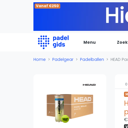
Vanaf €250
Menu
Zoek
De Padel Gids
Home
Padelgear
Padelballen
HEAD Pad
Alle padel locaties
Padelwinkels
0
Padelreizen
H
Organisatie
H
Merken
p
Banenbouwers
€
Overige categorien
V