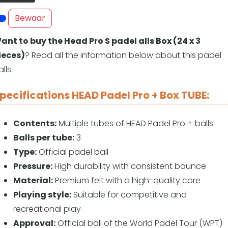
Overige
Bewaar
Ranglijsten
Nationale Toernooien
ant to buy the Head Pro S padel alls Box (24 x 3
Internationale toernooien
J
ieces)
? Read all the information below about this padel
lls:
pecifications HEAD Padel Pro + Box TUBE:
Contents:
Multiple tubes of HEAD Padel Pro + balls
Balls per tube:
3
Type:
Official padel ball
Pressure:
High durability with consistent bounce
Material:
Premium felt with a high-quality core
Playing style:
Suitable for competitive and
recreational play
Approval:
Official ball of the World Padel Tour (WPT)