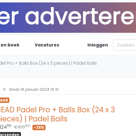
 en boek
Vacatures
Inloggen
Padel
Inf
el Pro + Balls Box (24 x 3 pieces) | Padel Balls
Forum
Over on
Nieuws
Contac
0
Sinds 16 januari 2024 10:31
Blog artikelen
Adverte
ead
Vragen over padel
Insights
EAD Padel Pro + Balls Box (24 x 3
Padelgear
ieces) | Padel Balls
95
80
124
€166
-25%
erzenden