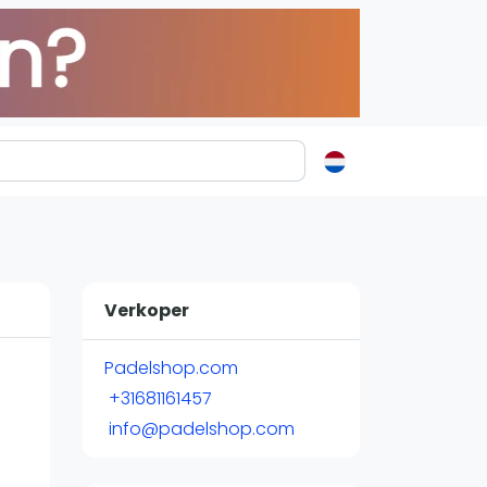
ormatie
s
t
Verkoper
ren
Padelshop.com
+31681161457
info@padelshop.com