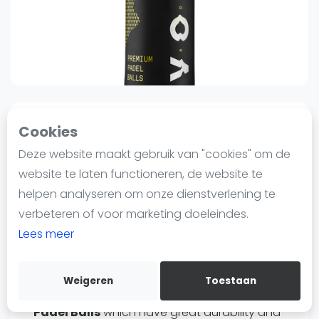
Nieuws
Blog artikelen
Vragen over padel
Padelgear
Overige
Ranglijsten
1
0
Sinds 5 augustus 2024 13:06
Cookies
Informatie
Deze website maakt gebruik van "cookies" om de
Volt
Over ons
Volt Premium Padel Balls |
website te laten functioneren, de website te
Contact
Padel Balls
helpen analyseren om onze dienstverlening te
Adverteren
verbeteren of voor marketing doeleindes.
35
€6
Insights
Lees meer
Verzenden
Zoek en boek
Bewaar
Weigeren
Toestaan
WhatsApp
Energize the game with the
Volt Premium
Join WhatsApp Community
Padel Balls
which have great durability and