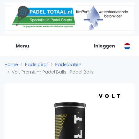
De Padel Gids
Alle padel locaties
Padelwinkels
Padelreizen
Menu
Inloggen
Organisatie
Merken
Home
Padelgear
Padelballen
Banenbouwers
Volt Premium Padel Balls | Padel Balls
Overige categorien
Reserveringssystemen
Padelscholen
Toevoegen data
Laatste updates
Padel
Forum