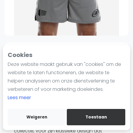
Nieuws
Blog artikelen
Vragen over padel
Padelgear
Overige
Ranglijsten
1
0
Sinds 15 januari 2025 12:23
Cookies
Informatie
Deze website maakt gebruik van "cookies" om de
Bullpadel
Heren
Grijs
M / 40
M/L / 42
S / 38
Over ons
Padelshort voor heren llano
website te laten functioneren, de website te
Contact
grijs
helpen analyseren om onze dienstverlening te
Adverteren
verbeteren of voor marketing doeleindes.
99
99
€34
€47
-27%
Insights
Lees meer
Verzenden
Zoek en boek
Bewaar
Weigeren
Toestaan
WhatsApp
Kies voor de short bullpadel llano uit de wpt-
Join WhatsApp Community
collectie, voor zijn klassieke design dat