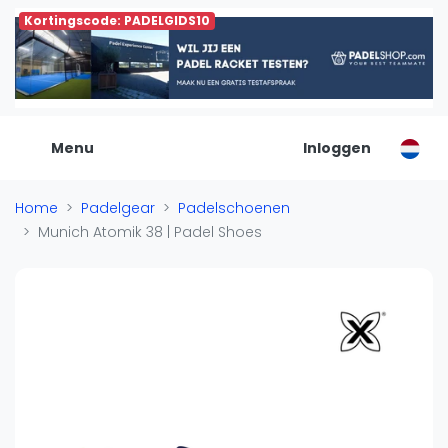
Kortingscode: PADELGIDS10
De Padel Gids
Alle padel locaties
Padelwinkels
Padelreizen
Menu
Inloggen
Organisatie
Merken
Home
Padelgear
Padelschoenen
Banenbouwers
Munich Atomik 38 | Padel Shoes
Overige categorien
Reserveringssystemen
Padelscholen
Toevoegen data
Laatste updates
Padel
Forum