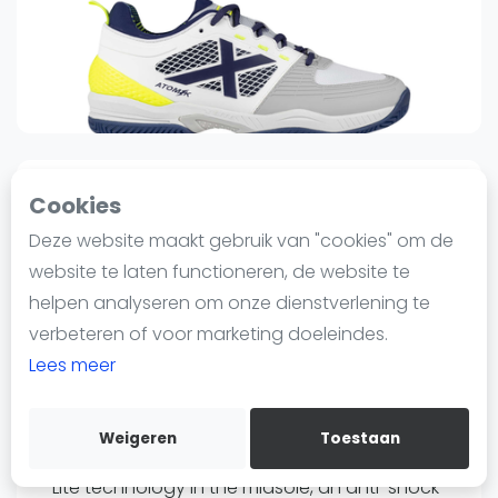
Nieuws
Blog artikelen
Vragen over padel
Padelgear
Overige
Ranglijsten
3
0
Sinds 19 augustus 2024 11:26
Cookies
Informatie
Deze website maakt gebruik van "cookies" om de
Munich
Over ons
Munich Atomik 38 | Padel
website te laten functioneren, de website te
Contact
Shoes
helpen analyseren om onze dienstverlening te
Adverteren
verbeteren of voor marketing doeleindes.
95
€104
Insights
Lees meer
Verzenden
Zoek en boek
Bewaar
Weigeren
Toestaan
WhatsApp
The Atomik Padel Shoes are equipped with X-
Join WhatsApp Community
Lite technology in the midsole, an anti-shock