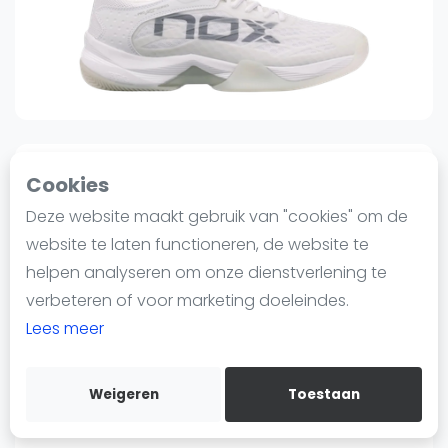
Nieuws
Blog artikelen
Vragen over padel
Padelgear
Overige
Ranglijsten
2
0
Sinds 8 maart 2025 12:38
Cookies
Informatie
Deze website maakt gebruik van "cookies" om de
Nox
Over ons
Nox AT10 Lux Blanco | Padel
website te laten functioneren, de website te
Contact
Shoes
helpen analyseren om onze dienstverlening te
Adverteren
verbeteren of voor marketing doeleindes.
95
95
€104
€139
-25%
Insights
Lees meer
Verzenden
Zoek en boek
Bewaar
Weigeren
Toestaan
WhatsApp
Nox AT10 Luxury Padel Shoes White
Join WhatsApp Community