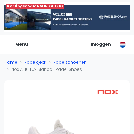
Kortingscode: PADELGIDS10
De Padel Gids
Alle padel locaties
Padelwinkels
Padelreizen
Menu
Inloggen
Organisatie
Merken
Home
Padelgear
Padelschoenen
Banenbouwers
Nox AT10 Lux Blanco | Padel Shoes
Overige categorien
Reserveringssystemen
Padelscholen
Toevoegen data
Laatste updates
Padel
Forum