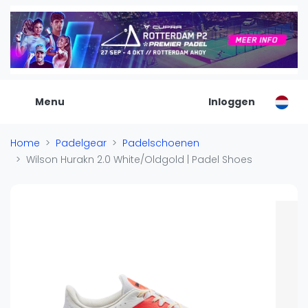
De Padel Gids
Alle padel locaties
Padelwinkels
Padelreizen
Menu
Inloggen
Organisatie
Merken
Home
Padelgear
Padelschoenen
Banenbouwers
Wilson Hurakn 2.0 White/Oldgold | Padel Shoes
Overige categorien
Reserveringssystemen
Padelscholen
Toevoegen data
Laatste updates
Padel
Forum