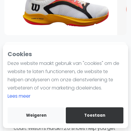
Nieuws
Blog artikelen
Vragen over padel
Padelgear
Overige
Ranglijsten
2
0
Sinds 2 augustus 2023 13:12
Cookies
Informatie
Deze website maakt gebruik van "cookies" om de
Wilson
Over ons
Wilson Hurakn 2.0
website te laten functioneren, de website te
Contact
White/Oldgold | Padel Shoes
helpen analyseren om onze dienstverlening te
Adverteren
verbeteren of voor marketing doeleindes.
95
€64
Insights
Lees meer
Verzenden
Zoek en boek
Bewaar
Weigeren
Toestaan
WhatsApp
Quick reflexes will take you far on the padel
Join WhatsApp Community
court. Wilson's Hurakn 2.0 shoes help you get