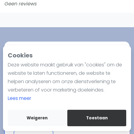
Nieuws
Geen reviews
Blog artikelen
Vragen over padel
Padelgear
Overige
Ranglijsten
Cookies
Informatie
Padelshop.com
Deze website maakt gebruik van "cookies" om de
Over ons
website te laten functioneren, de website te
PadelShop.com is geboren als gevolg van
Contact
helpen analyseren om onze dienstverlening te
onze passie voor padel. Dankzij onze ervaring
Adverteren
verbeteren of voor marketing doeleindes.
op onze fysieke locatie in Rijswijk op La Playa
Insights
Lees meer
kunnen we advies geven aan beginnende,
Zoek en boek
intermediaire en professionele spelers. Als
speler wilt u misschien de padel rackets
Weigeren
Toestaan
WhatsApp
Join WhatsApp Community
uitproberen die door professionals worden