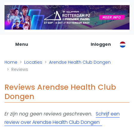
De Padel Gids
Alle padel locaties
Padelwinkels
Padelreizen
Menu
Inloggen
Organisatie
Merken
Home
Locaties
Arendse Health Club Dongen
Banenbouwers
Reviews
Overige categorien
Reserveringssystemen
Reviews Arendse Health Club
Padelscholen
Dongen
Toevoegen data
Laatste updates
Er zijn nog geen reviews geschreven.
Schrijf een
Padel
review over Arendse Health Club Dongen
Forum