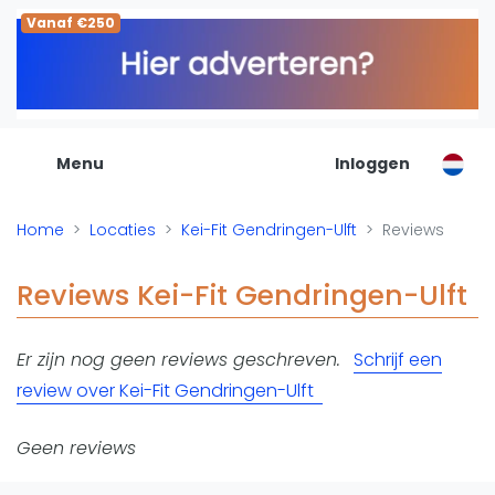
Vanaf €250
De Padel Gids
Alle padel locaties
Padelwinkels
Padelreizen
Menu
Inloggen
Organisatie
Merken
Home
Locaties
Kei-Fit Gendringen-Ulft
Reviews
Banenbouwers
Overige categorien
Reviews Kei-Fit Gendringen-Ulft
Reserveringssystemen
Padelscholen
Er zijn nog geen reviews geschreven.
Schrijf een
Toevoegen data
review over Kei-Fit Gendringen-Ulft
Laatste updates
Padel
Geen reviews
Forum