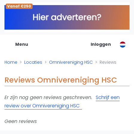
Vanaf €250
De Padel Gids
Alle padel locaties
Padelwinkels
Padelreizen
Menu
Inloggen
Organisatie
Merken
Home
Locaties
Omnivereniging HSC
Reviews
Banenbouwers
Overige categorien
Reviews Omnivereniging HSC
Reserveringssystemen
Padelscholen
Er zijn nog geen reviews geschreven.
Schrijf een
Toevoegen data
review over Omnivereniging HSC
Laatste updates
Padel
Geen reviews
Forum