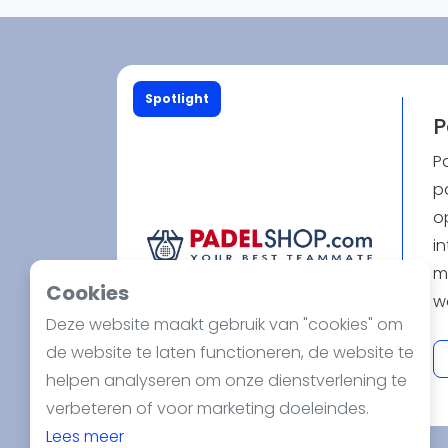
Reserveringssystemen
Padelscholen
Toevoegen data
Laatste updates
Spotlight
P
P
pa
o
in
m
Cookies
w
Deze website maakt gebruik van "cookies" om
b
de website te laten functioneren, de website te
pr
helpen analyseren om onze dienstverlening te
b
verbeteren of voor marketing doeleindes.
m
Lees meer
er