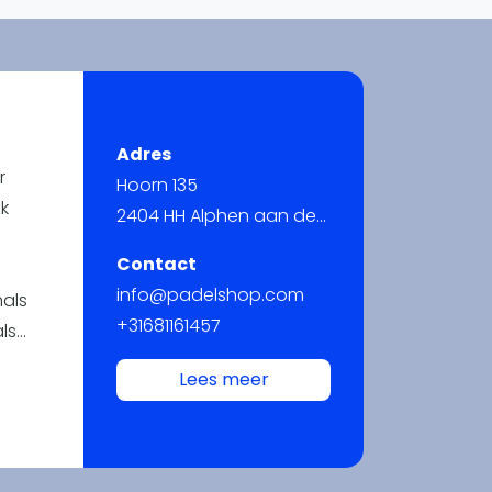
WhatsApp
oin WhatsApp Community
Adres
r
Hoorn 135
jk
2404 HH Alphen aan den Rijn
Contact
info@padelshop.com
nals
+31681161457
ls
Lees meer
aire
w
en