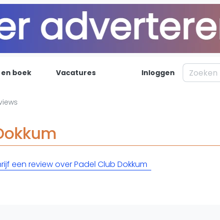
 en boek
Vacatures
Inloggen
Padel
Inf
views
Forum
Over on
 Dokkum
Nieuws
Contac
Blog artikelen
Adverte
rijf een review over Padel Club Dokkum
Vragen over padel
Insights
Padelgear