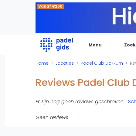
Vanaf €250
Menu
Zoek
De Padel Gids
Home
Locaties
Padel Club Dokkum
Re
Alle padel locaties
Reviews Padel Club
Padelwinkels
Padelreizen
Er zijn nog geen reviews geschreven.
Sch
Organisatie
Merken
Geen reviews
Banenbouwers
Overige categorien