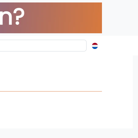
ormatie
s
t
ren