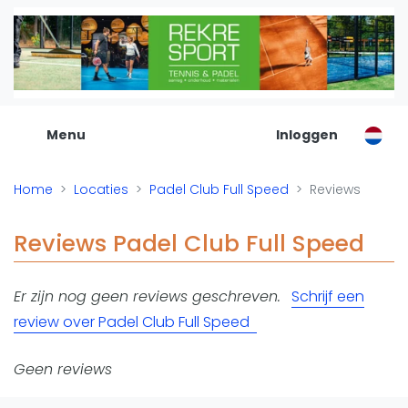
De Padel Gids
Alle padel locaties
Padelwinkels
Padelreizen
Menu
Inloggen
Organisatie
Merken
Home
Locaties
Padel Club Full Speed
Reviews
Banenbouwers
Overige categorien
Reviews Padel Club Full Speed
Reserveringssystemen
Padelscholen
Er zijn nog geen reviews geschreven.
Schrijf een
Toevoegen data
review over Padel Club Full Speed
Laatste updates
Padel
Geen reviews
Forum