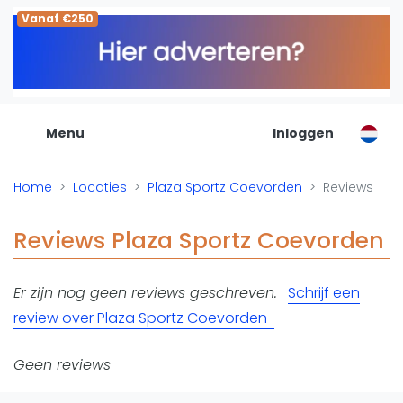
Vanaf €250
De Padel Gids
Alle padel locaties
Padelwinkels
Padelreizen
Menu
Inloggen
Organisatie
Merken
Home
Locaties
Plaza Sportz Coevorden
Reviews
Banenbouwers
Overige categorien
Reviews Plaza Sportz Coevorden
Reserveringssystemen
Padelscholen
Er zijn nog geen reviews geschreven.
Schrijf een
Toevoegen data
review over Plaza Sportz Coevorden
Laatste updates
Padel
Geen reviews
Forum