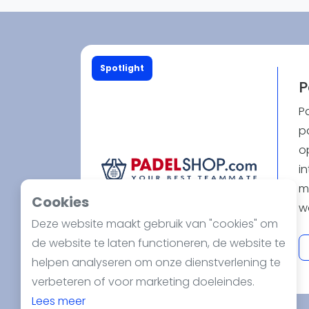
Reserveringssystemen
Padelscholen
Toevoegen data
Laatste updates
Spotlight
P
P
pa
o
in
m
Cookies
w
Deze website maakt gebruik van "cookies" om
b
de website te laten functioneren, de website te
pr
helpen analyseren om onze dienstverlening te
b
verbeteren of voor marketing doeleindes.
m
Lees meer
er