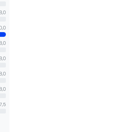
Overige
8,0
Ranglijsten
Nationale Toernooien
10,0
Internationale toernooien
J
8,0
8,0
8,0
8,0
7,5