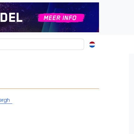
ormatie
s
t
ren
ergh