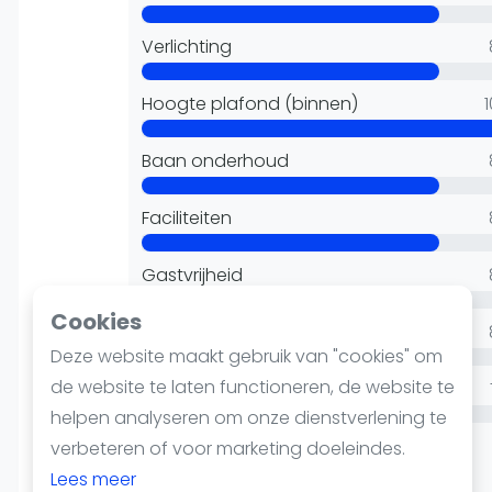
Reserveringssystemen
Padelscholen
Verlichting
Toevoegen data
Laatste updates
Hoogte plafond (binnen)
Baan onderhoud
Faciliteiten
Gastvrijheid
Cookies
Reserveren
Deze website maakt gebruik van "cookies" om
de website te laten functioneren, de website te
Kantine/bar
helpen analyseren om onze dienstverlening te
Padelbanen liggen wat verder van de
verbeteren of voor marketing doeleindes.
kantine (op 1e verdieping).
Lees meer