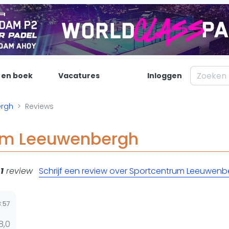
 en boek
Vacatures
Inloggen
Padel
Inf
ergh
Reviews
Forum
Over on
um Leeuwenbergh
Nieuws
Contac
Blog artikelen
Adverte
n
1
review
Schrijf een review over Sportcentrum Leeuwenb
Vragen over padel
Insights
Padelgear
3:57
8,0