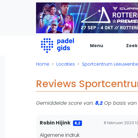
Menu
Zoek
De Padel Gids
Home
Locaties
Sportcentrum Leeuwenb
Alle padel locaties
Reviews Sportcentr
Padelwinkels
Padelreizen
Gemiddelde score van:
8,2
Op basis va
Organisatie
Merken
Banenbouwers
Robin Hijink
8 februari 2023 1
8,2
Overige categorien
Algemene indruk