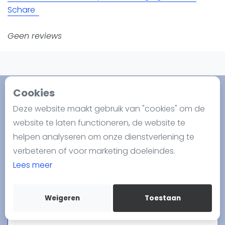
Nieuws
Schare
Blog artikelen
Vragen over padel
Geen reviews
Padelgear
Overige
Ranglijsten
Cookies
Informatie
Deze website maakt gebruik van "cookies" om de
Over ons
website te laten functioneren, de website te
Contact
Padelshop.com
helpen analyseren om onze dienstverlening te
Adverteren
verbeteren of voor marketing doeleindes.
PadelShop.com is geboren als gevolg van
Insights
Lees meer
onze passie voor padel. Dankzij onze ervaring
Zoek en boek
op onze fysieke locatie in Rijswijk op La Playa
Weigeren
Toestaan
kunnen we advies geven aan beginnende,
WhatsApp
Join WhatsApp Community
intermediaire en professionele spelers. Als