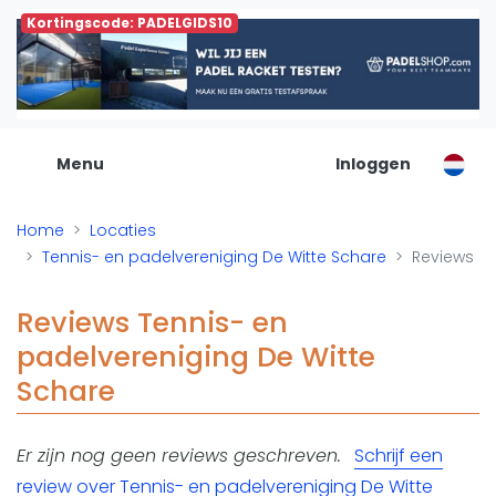
Kortingscode: PADELGIDS10
De Padel Gids
Alle padel locaties
Padelwinkels
Padelreizen
Menu
Inloggen
Organisatie
Merken
Home
Locaties
Banenbouwers
Tennis- en padelvereniging De Witte Schare
Reviews
Overige categorien
Reserveringssystemen
Reviews Tennis- en
Padelscholen
padelvereniging De Witte
Toevoegen data
Schare
Laatste updates
Padel
Er zijn nog geen reviews geschreven.
Schrijf een
Forum
review over Tennis- en padelvereniging De Witte