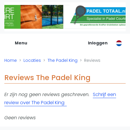
De Padel Gids
Alle padel locaties
Padelwinkels
Padelreizen
Menu
Inloggen
Organisatie
Merken
Home
Locaties
The Padel King
Reviews
Banenbouwers
Overige categorien
Reviews The Padel King
Reserveringssystemen
Padelscholen
Er zijn nog geen reviews geschreven.
Schrijf een
Toevoegen data
review over The Padel King
Laatste updates
Padel
Geen reviews
Forum