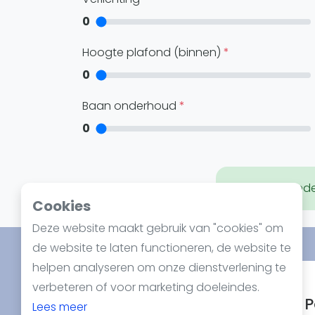
Reserveringssystemen
0
Padelscholen
Toevoegen data
Hoogte plafond (binnen)
Laatste updates
0
Baan onderhoud
0
Nodig je vriend
Cookies
Deze website maakt gebruik van "cookies" om
de website te laten functioneren, de website te
helpen analyseren om onze dienstverlening te
Spotlight
verbeteren of voor marketing doeleindes.
P
Lees meer