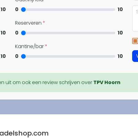
Overige
10
0
10
Ranglijsten
Nationale Toernooien
Reserveren
Internationale toernooien
10
0
10
J
Kantine/bar
10
0
10
en uit om ook een review schrijven over
TPV Hoorn
adelshop.com