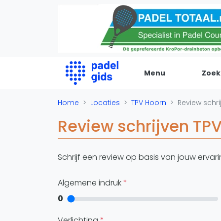
Menu
Zoek
De Padel Gids
Home
Locaties
TPV Hoorn
Review schri
Review schrijven TP
Alle padel locaties
Padelwinkels
Padelreizen
Schrijf een review op basis van jouw ervar
Organisatie
Merken
Algemene indruk
Banenbouwers
0
Overige categorien
Verlichting