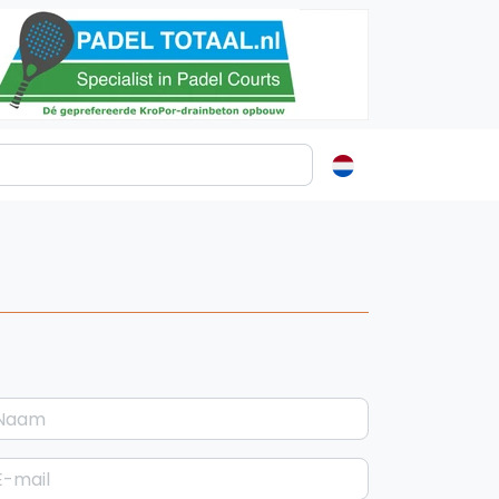
0
ormatie
s
t
ren