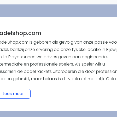
Overige
Ranglijsten
Nationale Toernooien
Internationale toernooien
J
adelshop.com
adelShop.com is geboren als gevolg van onze passie voo
del. Dankzij onze ervaring op onze fysieke locatie in Rijswi
p La Playa kunnen we advies geven aan beginnende,
termediaire en professionele spelers. Als speler wilt u
isschien de padel rackets uitproberen die door professio
orden gebruikt, maar helaas is dit vaak niet mogelijk. Ook a
eginner wil je toegang hebben tot een brede selectie
oducten, variërend in prijs, merk, hardheid en balans. Dit
Lees meer
etekent dat u niet alleen het goedkoopste of meest popul
erk zou kiezen, maar eerder het racket die het beste bij u
varing, speelstijl en fysieke conditie past. We spelen al jar