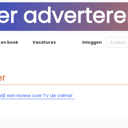
 en boek
Vacatures
Inloggen
Padel
Inf
Forum
Over on
er
Nieuws
Contac
Blog artikelen
Adverte
rijf een review over TV de Velmer
Vragen over padel
Insights
Padelgear