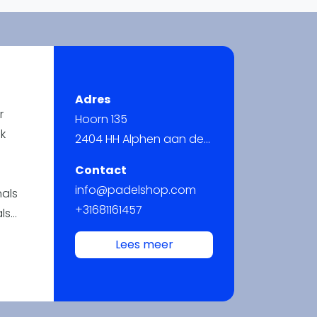
WhatsApp
oin WhatsApp Community
Adres
r
Hoorn 135
jk
2404 HH Alphen aan den Rijn
Contact
info@padelshop.com
nals
+31681161457
ls
Lees meer
aire
w
en