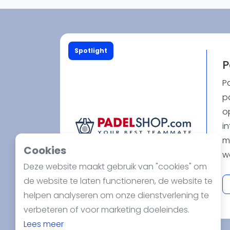
Reserveringssystemen
Padelscholen
Toevoegen data
Laatste updates
Spotlight
P
P
pa
o
in
m
Cookies
w
Deze website maakt gebruik van "cookies" om
b
de website te laten functioneren, de website te
pr
helpen analyseren om onze dienstverlening te
b
verbeteren of voor marketing doeleindes.
m
Lees meer
er