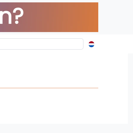
ormatie
s
t
ren