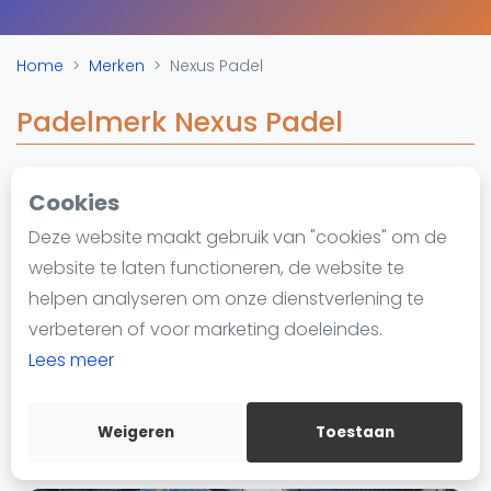
Nieuws
Blog artikelen
Home
Merken
Nexus Padel
Vragen over padel
Padelgear
Padelmerk Nexus Padel
Overige
Ranglijsten
Cookies
https://nexuspadel.es/
Informatie
Deze website maakt gebruik van "cookies" om de
Over ons
website te laten functioneren, de website te
Contact
helpen analyseren om onze dienstverlening te
Adverteren
verbeteren of voor marketing doeleindes.
Insights
Lees meer
Zoek en boek
Weigeren
Toestaan
WhatsApp
Join WhatsApp Community